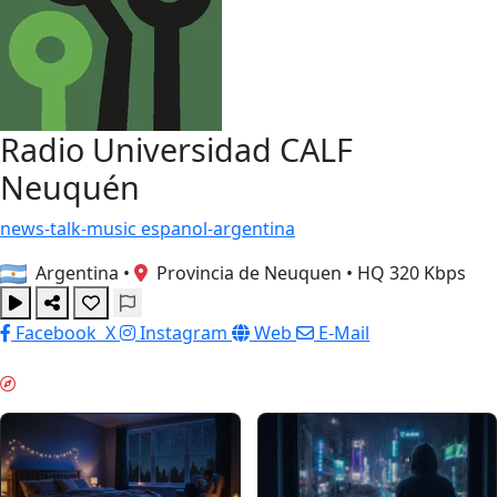
Radio Universidad CALF
Neuquén
news-talk-music
espanol-argentina
Argentina
•
Provincia de Neuquen
•
HQ 320 Kbps
Facebook
X
Instagram
Web
E-Mail
ナイトモード & GUIDES