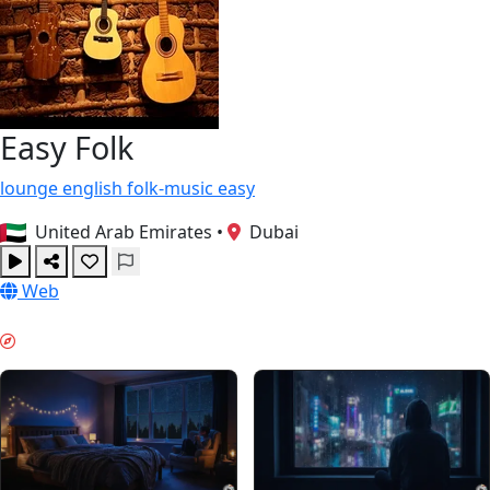
Easy Folk
lounge
english
folk-music
easy
United Arab Emirates
•
Dubai
Web
ナイトモード & GUIDES