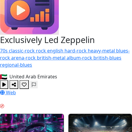
Exclusively Led Zeppelin
70s
classic-rock
rock
english
hard-rock
heavy-metal
blues-
rock
arena-rock
british-metal
album-rock
british-blues
regional-blues
United Arab Emirates
Web
イブニングチル & GUIDES