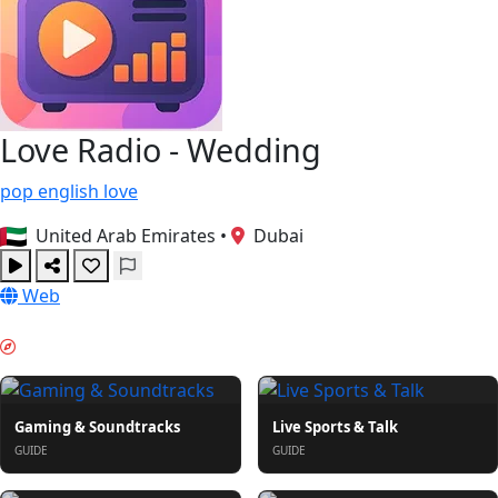
Love Radio - Wedding
pop
english
love
United Arab Emirates
•
Dubai
Web
イブニングチル & GUIDES
Gaming & Soundtracks
Live Sports & Talk
GUIDE
GUIDE