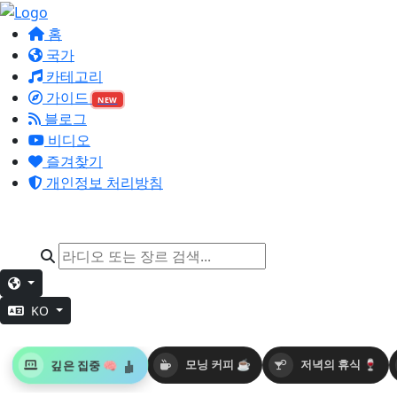
홈
국가
카테고리
가이드
NEW
블로그
비디오
즐겨찾기
개인정보 처리방침
KO
깊은 집중 🧠
모닝 커피 ☕
저녁의 휴식 🍷