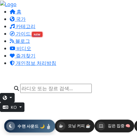
홈
국가
카테고리
가이드
NEW
블로그
비디오
즐겨찾기
개인정보 처리방침
KO
수면 사운드 🌙
모닝 커피 ☕
깊은 집중 🧠