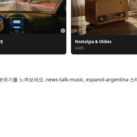
ng
Nostalgia & Oldies
GUIDE
Aires의 분위기를 느껴보세요. news-talk-music, espanol-arge