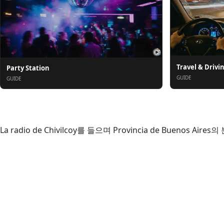
Travel & Drivi
Party Station
GUIDE
GUIDE
소개
La radio de Chivilcoy를 들으며 Provincia de Buenos 