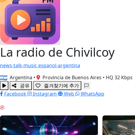
La radio de Chivilcoy
news-talk-music
espanol-argentina
Argentina
•
Provincia de Buenos Aires
•
HQ 32 Kbps
공유
즐겨찾기에 추가
Facebook
Instagram
Web
WhatsApp
주말 분위기 & GUIDES