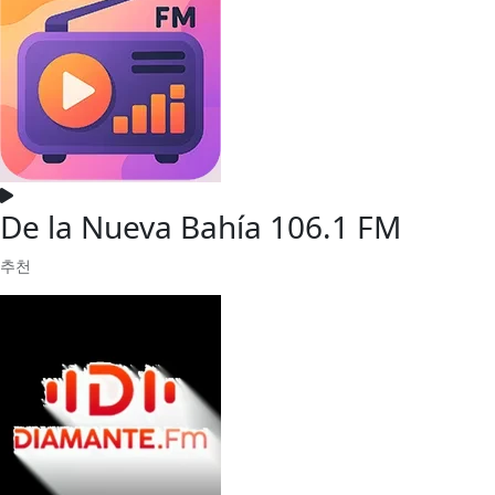
De la Nueva Bahía 106.1 FM
추천