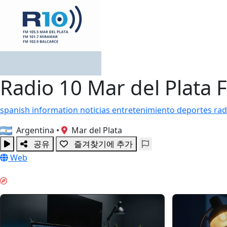
Radio 10 Mar del Plata 
spanish
information
noticias
entretenimiento
deportes
rad
Argentina
•
Mar del Plata
공유
즐겨찾기에 추가
Web
집중 업무 & GUIDES