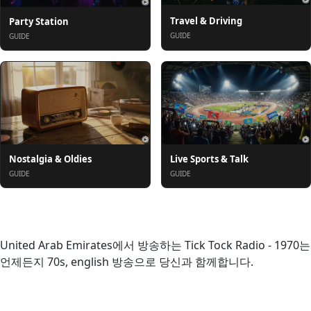
Travel & Driving
Party Station
GUIDE
GUIDE
Nostalgia & Oldies
Live Sports & Talk
GUIDE
GUIDE
소개
United Arab Emirates에서 방송하는 Tick Tock Radio - 1970는
언제든지 70s, english 방송으로 당신과 함께합니다.