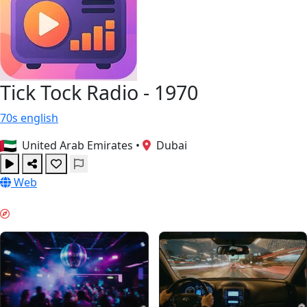
Tick Tock Radio - 1970
70s
english
United Arab Emirates
•
Dubai
Web
주말 분위기 & GUIDES