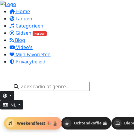
Home
Landen
Categorieën
Gidsen
NIEUW
Blog
Video's
Mijn Favorieten
Privacybeleid
NL
Weekendfeest 🎉
Ochtendkoffie ☕
Diep