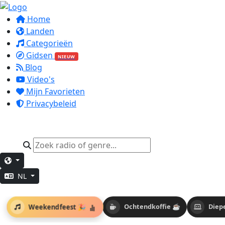
Home
Landen
Categorieën
Gidsen
NIEUW
Blog
Video's
Mijn Favorieten
Privacybeleid
NL
Weekendfeest 🎉
Ochtendkoffie ☕
Diep