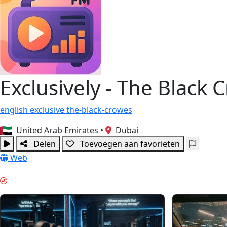
Exclusively - The Black 
english
exclusive
the-black-crowes
United Arab Emirates
•
Dubai
Delen
Toevoegen aan favorieten
Web
OCHTEND BOOST & GUIDES