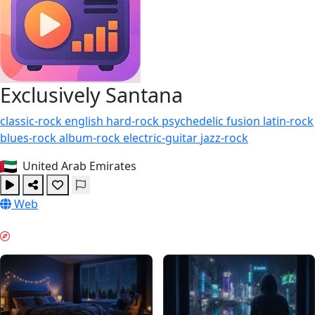
Exclusively Santana
classic-rock
english
hard-rock
psychedelic
fusion
latin-rock
blues-rock
album-rock
electric-guitar
jazz-rock
United Arab Emirates
Web
NACHTMODUS & GUIDES