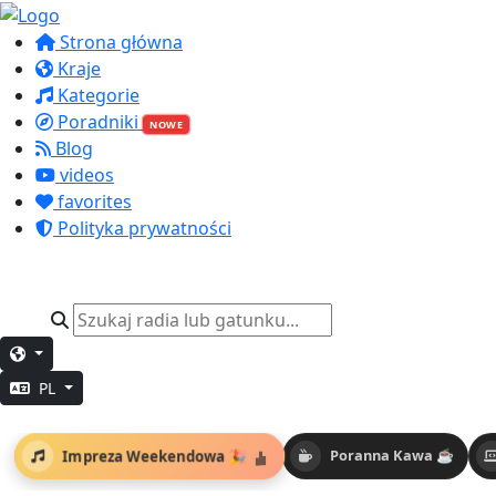
Strona główna
Kraje
Kategorie
Poradniki
NOWE
Blog
videos
favorites
Polityka prywatności
PL
Impreza Weekendowa 🎉
Poranna Kawa ☕