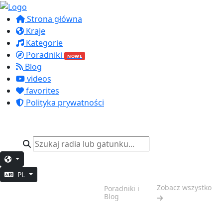
Strona główna
Kraje
Kategorie
Poradniki
NOWE
Blog
videos
favorites
Polityka prywatności
PL
Weekendowy
Zobacz wszystko
Poradniki i
Klimat
Blog