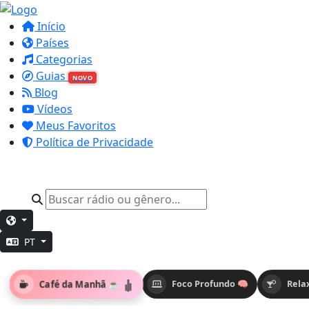
Início
Países
Categorias
Guias
NOVO
Blog
Vídeos
Meus Favoritos
Política de Privacidade
PT
Café da Manhã ☕
Foco Profundo 🧠
Rela