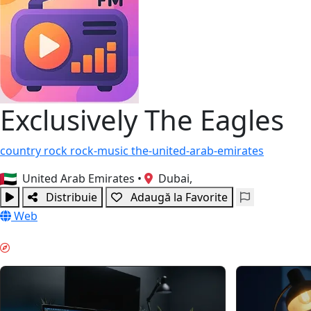
Exclusively The Eagles
country
rock
rock-music
the-united-arab-emirates
United Arab Emirates
•
Dubai,
Distribuie
Adaugă la Favorite
Web
MUNCĂ PROFUNDĂ & GUIDES