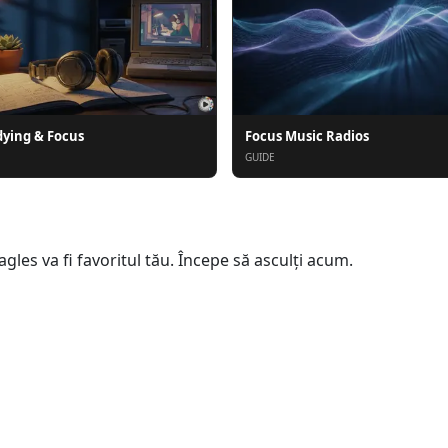
dying & Focus
Focus Music Radios
GUIDE
gles va fi favoritul tău. Începe să asculți acum.