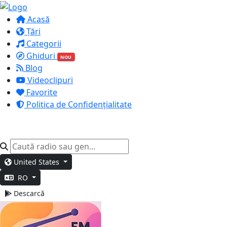
Acasă
Țări
Categorii
Ghiduri
NOU
Blog
Videoclipuri
Favorite
Politica de Confidențialitate
United States
RO
Descarcă