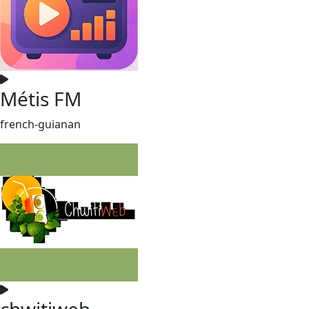
Métis FM
french-guianan
chwitiweb