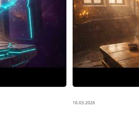
ama Mix) for Focus &
3 Saat Kesintisiz Odakla
16.03.2026