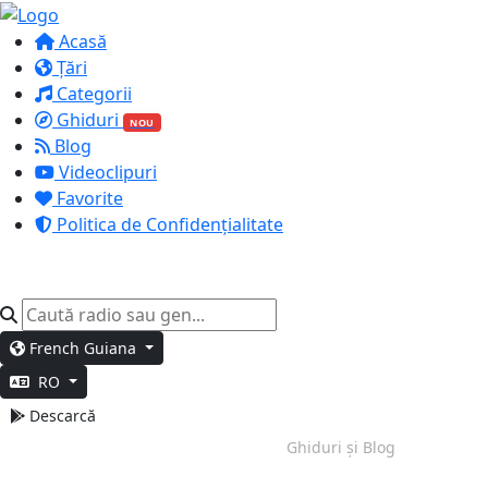
Acasă
Țări
Categorii
Ghiduri
NOU
Blog
Videoclipuri
Favorite
Politica de Confidențialitate
French Guiana
RO
Descarcă
Muncă Profundă
Ghiduri și Blog