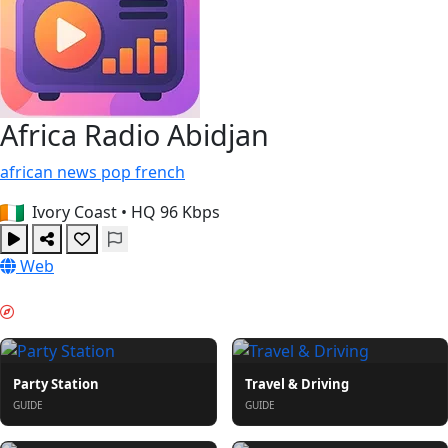
Africa Radio Abidjan
african
news
pop
french
Ivory Coast
•
HQ 96 Kbps
Web
НАСТРОЕНИЕ ВЫХОДНЫХ & GUIDES
Party Station
Travel & Driving
GUIDE
GUIDE