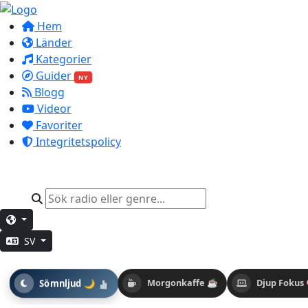
Hem
Länder
Kategorier
Guider
NY
Blogg
Videor
Favoriter
Integritetspolicy
SV
Sömnljud 🌙
Morgonkaffe ☕
Djup Fokus 