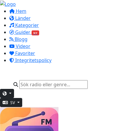
Hem
Länder
Kategorier
Guider
NY
Blogg
Videor
Favoriter
Integritetspolicy
SV