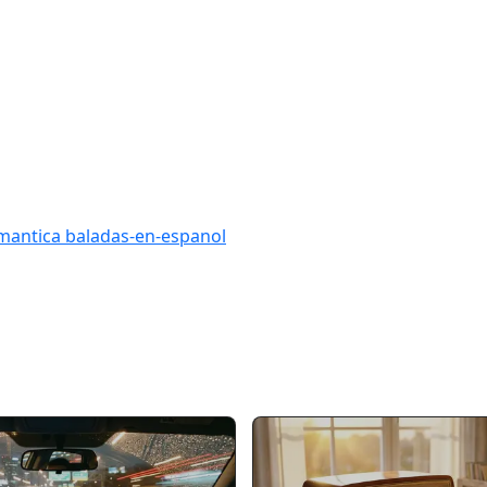
mantica
baladas-en-espanol