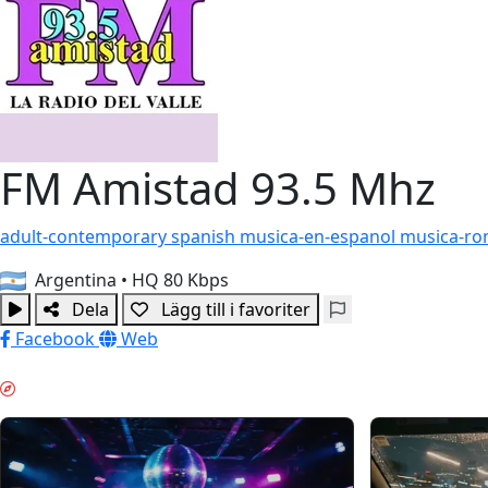
FM Amistad 93.5 Mhz
adult-contemporary
spanish
musica-en-espanol
musica-ro
Argentina
•
HQ 80 Kbps
Dela
Lägg till i favoriter
Facebook
Web
HELGKÄNSLA & GUIDES