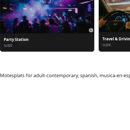
Travel & Drivi
Party Station
GUIDE
GUIDE
Om oss
Mötesplats för adult-contemporary, spanish, musica-en-espa