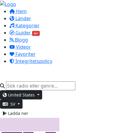
Hem
Länder
Kategorier
Guider
NY
Blogg
Videor
Favoriter
Integritetspolicy
United States
SV
Ladda ner