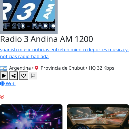
Radio 3 Andina AM 1200
spanish
music
noticias
entretenimiento
deportes
musica-y-
noticias
radio-hablada
Argentina
•
Provincia de Chubut
•
HQ 32 Kbps
Web
HELGKÄNSLA & GUIDES