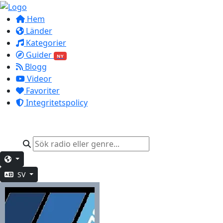
Hem
Länder
Kategorier
Guider
NY
Blogg
Videor
Favoriter
Integritetspolicy
SV