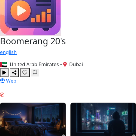
Boomerang 20's
english
United Arab Emirates
•
Dubai
Web
NATTLÄGE & GUIDES