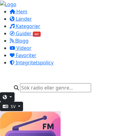
Hem
Länder
Kategorier
Guider
NY
Blogg
Videor
Favoriter
Integritetspolicy
SV