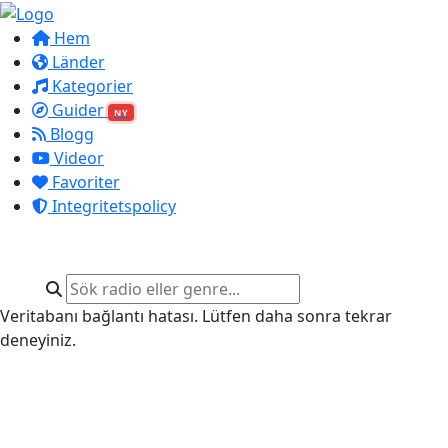
Hem
Länder
Kategorier
Guider
NY
Blogg
Videor
Favoriter
Integritetspolicy
Veritabanı bağlantı hatası. Lütfen daha sonra tekrar
deneyiniz.