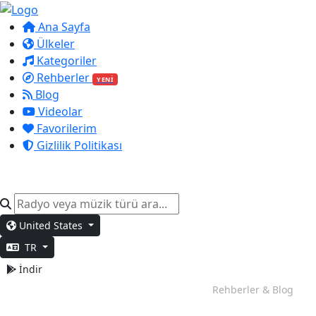
Ana Sayfa
Ülkeler
Kategoriler
Rehberler
YENİ
Blog
Videolar
Favorilerim
Gizlilik Politikası
United States
TR
İndir
Odaklanma Zamanı
Rehberler & Blog