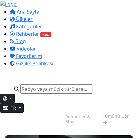
Ana Sayfa
Ülkeler
Kategoriler
Rehberler
YENİ
Blog
Videolar
Favorilerim
Gizlilik Politikası
TR
Odaklanma
Tümünü Gör
Rehberler &
Zamanı
Blog