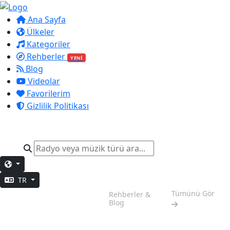
Ana Sayfa
Ülkeler
Kategoriler
Rehberler
YENİ
Blog
Videolar
Favorilerim
Gizlilik Politikası
TR
Odaklanma
Tümünü Gör
Rehberler &
Zamanı
Blog