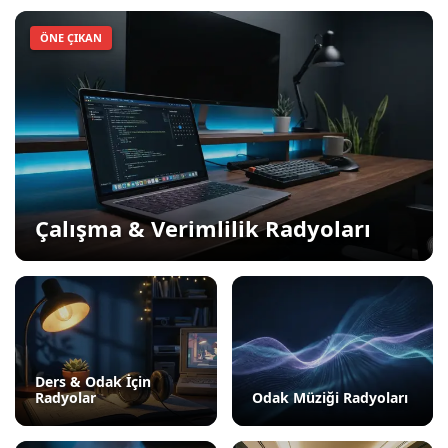
ÖNE ÇIKAN
Çalışma & Verimlilik Radyoları
Ders & Odak İçin
Radyolar
Odak Müziği Radyoları