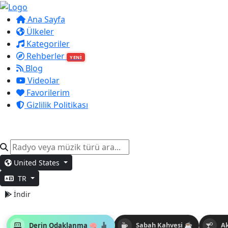
Ana Sayfa
Ülkeler
Kategoriler
Rehberler
YENİ
Blog
Videolar
Favorilerim
Gizlilik Politikası
United States
TR
İndir
Derin Odaklanma 🧠
Sabah Kahvesi ☕
A