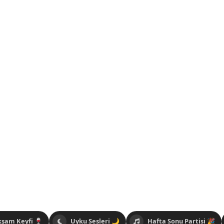
kşam Keyfi 🍷
Uyku Sesleri 🌙
Hafta Sonu Partisi 🎉