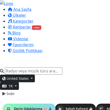
Ana Sayfa
Ülkeler
Kategoriler
Rehberler
YENİ
Blog
Videolar
Favorilerim
Gizlilik Politikası
United States
TR
İndir
Derin Odaklanma 🧠
Sabah Kahvesi ☕
A