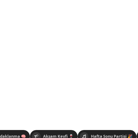
Odaklanma 🧠
Akşam Keyfi 🍷
Hafta Sonu Partisi 🎉