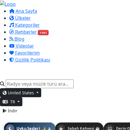
Ana Sayfa
Ülkeler
Kategoriler
Rehberler
YENİ
Blog
Videolar
Favorilerim
Gizlilik Politikası
United States
TR
İndir
Uyku Sesleri 🌙
Sabah Kahvesi ☕
Derin 