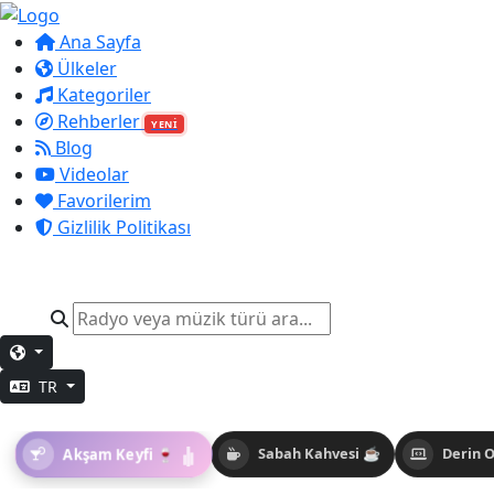
Ana Sayfa
Ülkeler
Kategoriler
Rehberler
YENİ
Blog
Videolar
Favorilerim
Gizlilik Politikası
TR
Akşam Keyfi 🍷
Sabah Kahvesi ☕
Derin 