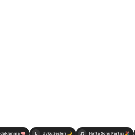
Odaklanma 🧠
Uyku Sesleri 🌙
Hafta Sonu Partisi 🎉