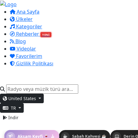
Ana Sayfa
Ülkeler
Kategoriler
Rehberler
YENİ
Blog
Videolar
Favorilerim
Gizlilik Politikası
United States
TR
İndir
Akşam Keyfi 🍷
Sabah Kahvesi ☕
Derin 