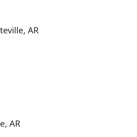
eville, AR
le, AR