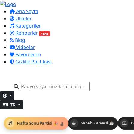
Ana Sayfa
Ülkeler
Kategoriler
Rehberler
YENİ
Blog
Videolar
Favorilerim
Gizlilik Politikası
TR
Hafta Sonu Partisi 🎉
Sabah Kahvesi ☕
D