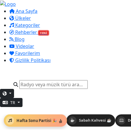
Ana Sayfa
Ülkeler
Kategoriler
Rehberler
YENİ
Blog
Videolar
Favorilerim
Gizlilik Politikası
TR
Hafta Sonu Partisi 🎉
Sabah Kahvesi ☕
D