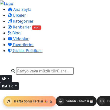
Ana Sayfa
Ülkeler
Kategoriler
Rehberler
YENİ
Blog
Videolar
Favorilerim
Gizlilik Politikası
TR
Hafta Sonu Partisi 🎉
Sabah Kahvesi ☕
D