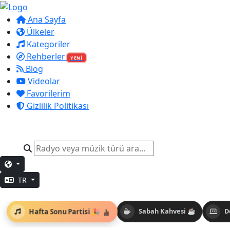
Ana Sayfa
Ülkeler
Kategoriler
Rehberler
YENİ
Blog
Videolar
Favorilerim
Gizlilik Politikası
TR
Hafta Sonu Partisi 🎉
Sabah Kahvesi ☕
D