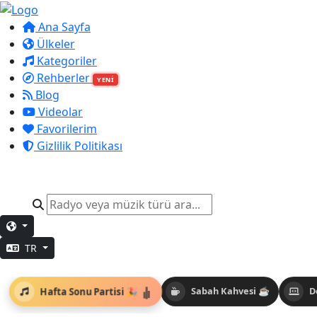
Ana Sayfa
Ülkeler
Kategoriler
Rehberler
YENİ
Blog
Videolar
Favorilerim
Gizlilik Politikası
TR
Hafta Sonu Partisi 🎉
Sabah Kahvesi ☕
D