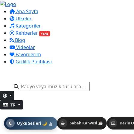
Ana Sayfa
Ülkeler
Kategoriler
Rehberler
YENİ
Blog
Videolar
Favorilerim
Gizlilik Politikası
TR
Uyku Sesleri 🌙
Sabah Kahvesi ☕
Derin 