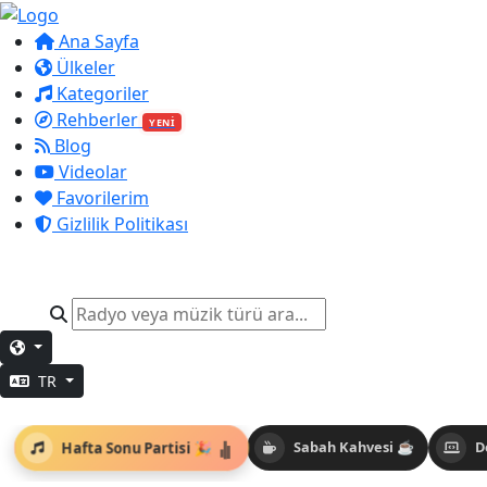
Ana Sayfa
Ülkeler
Kategoriler
Rehberler
YENİ
Blog
Videolar
Favorilerim
Gizlilik Politikası
TR
Hafta Sonu Partisi 🎉
Sabah Kahvesi ☕
D