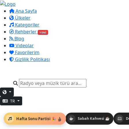
Ana Sayfa
Ülkeler
Kategoriler
Rehberler
YENİ
Blog
Videolar
Favorilerim
Gizlilik Politikası
TR
Hafta Sonu Partisi 🎉
Sabah Kahvesi ☕
D