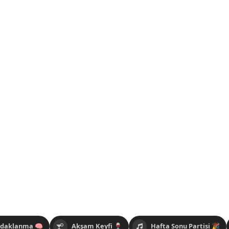
Odaklanma 🧠
Akşam Keyfi 🍷
Hafta Sonu Partisi 🎉