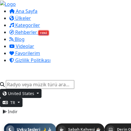
Ana Sayfa
Ülkeler
Kategoriler
Rehberler
YENİ
Blog
Videolar
Favorilerim
Gizlilik Politikası
United States
TR
İndir
Uyku Sesleri 🌙
Sabah Kahvesi ☕
Derin 