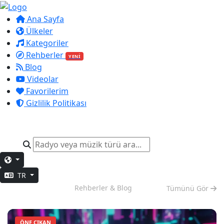
Ana Sayfa
Ülkeler
Kategoriler
Rehberler
YENİ
Blog
Videolar
Favorilerim
Gizlilik Politikası
TR
Akşam Keyfi
Rehberler & Blog
Tümünü Gör
ÖNE ÇIKAN