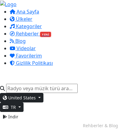
Ana Sayfa
Ülkeler
Kategoriler
Rehberler
YENİ
Blog
Videolar
Favorilerim
Gizlilik Politikası
United States
TR
İndir
Hafta Sonu Modu
Rehberler & Blog