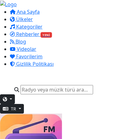
Ana Sayfa
Ülkeler
Kategoriler
Rehberler
YENİ
Blog
Videolar
Favorilerim
Gizlilik Politikası
TR