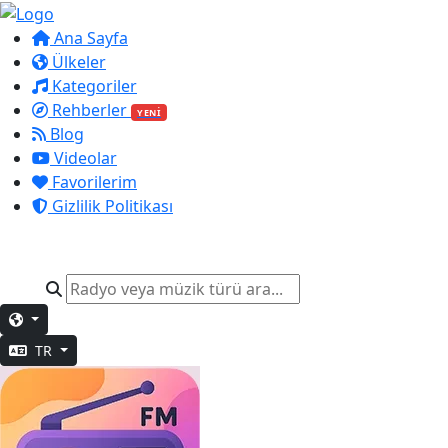
Ana Sayfa
Ülkeler
Kategoriler
Rehberler
YENİ
Blog
Videolar
Favorilerim
Gizlilik Politikası
TR