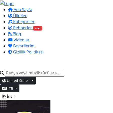
Ana Sayfa
Ülkeler
Kategoriler
Rehberler
YENİ
Blog
Videolar
Favorilerim
Gizlilik Politikası
United States
TR
İndir