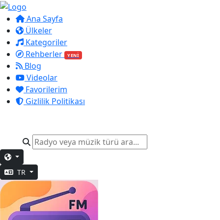
Ana Sayfa
Ülkeler
Kategoriler
Rehberler
YENİ
Blog
Videolar
Favorilerim
Gizlilik Politikası
TR