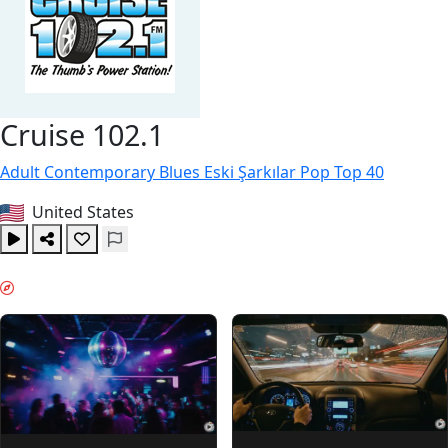
Cruise 102.1
Adult Contemporary
Blues
Eski Şarkılar
Pop
Top 40
United States
HAFTA SONU MODU & GUIDES