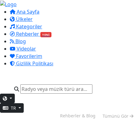
Ana Sayfa
Ülkeler
Kategoriler
Rehberler
YENİ
Blog
Videolar
Favorilerim
Gizlilik Politikası
TR
Hafta Sonu Modu
Rehberler & Blog
Tümünü Gör